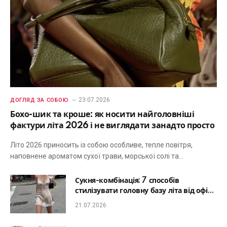
23.07.2026
ДОГЛЯД ЗА СОБОЮ
Бохо-шик та кроше: як носити найголовніші
фактури літа 2026 і не виглядати занадто просто
Літо 2026 приносить із собою особливе, тепле повітря,
наповнене ароматом сухої трави, морської солі та…
Сукня-комбінація: 7 способів
стилізувати головну базу літа від офісу
до романтичної вечері
21.07.2026