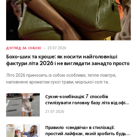
23.07.2026
ДОГЛЯД ЗА СОБОЮ
Бохо-шик та кроше: як носити найголовніші
фактури літа 2026 і не виглядати занадто просто
Літо 2026 приносить із собою особливе, тепле повітря,
наповнене ароматом сухої трави, морської солі та…
Сукня-комбінація: 7 способів
стилізувати головну базу літа від офісу
до романтичної вечері
21.07.2026
Правило «сендвіча» в стилізації:
простий лайфхак, який зробить будь-