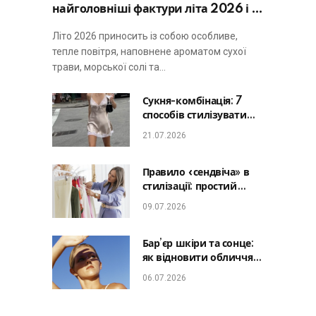
найголовніші фактури літа 2026 і не
виглядати занадто просто
Літо 2026 приносить із собою особливе,
тепле повітря, наповнене ароматом сухої
трави, морської солі та…
Сукня-комбінація: 7
способів стилізувати
головну базу літа від
21.07.2026
офісу до романтичної
вечері
Правило «сендвіча» в
стилізації: простий
лайфхак, який зробить
09.07.2026
будь-який образ
гармонійним
Бар’єр шкіри та сонце:
як відновити обличчя
після відпустки та
06.07.2026
уникнути фотостаріння