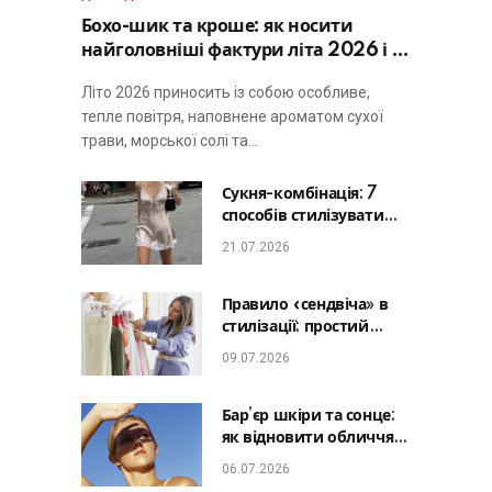
Бохо-шик та кроше: як носити
найголовніші фактури літа 2026 і не
виглядати занадто просто
Літо 2026 приносить із собою особливе,
тепле повітря, наповнене ароматом сухої
трави, морської солі та…
Сукня-комбінація: 7
способів стилізувати
головну базу літа від
21.07.2026
офісу до романтичної
вечері
Правило «сендвіча» в
стилізації: простий
лайфхак, який зробить
09.07.2026
будь-який образ
гармонійним
Бар’єр шкіри та сонце:
як відновити обличчя
після відпустки та
06.07.2026
уникнути фотостаріння