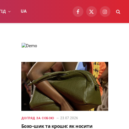
ГІД
UA
Facebook
X
Instagram
(Twitter)
23.07.2026
ДОГЛЯД ЗА СОБОЮ
Бохо-шик та кроше: як носити