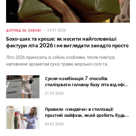
23.07.2026
ДОГЛЯД ЗА СОБОЮ
Бохо-шик та кроше: як носити найголовніші
фактури літа 2026 і не виглядати занадто просто
Літо 2026 приносить із собою особливе, тепле повітря,
наповнене ароматом сухої трави, морської солі та…
Сукня-комбінація: 7 способів
стилізувати головну базу літа від офісу
до романтичної вечері
21.07.2026
Правило «сендвіча» в стилізації:
простий лайфхак, який зробить будь-
який образ гармонійним
09.07.2026