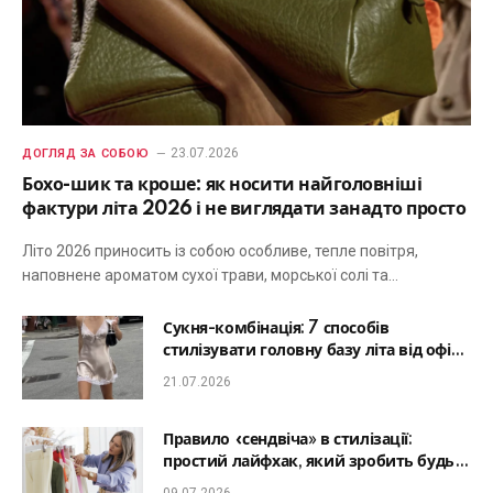
23.07.2026
ДОГЛЯД ЗА СОБОЮ
Бохо-шик та кроше: як носити найголовніші
фактури літа 2026 і не виглядати занадто просто
Літо 2026 приносить із собою особливе, тепле повітря,
наповнене ароматом сухої трави, морської солі та…
Сукня-комбінація: 7 способів
стилізувати головну базу літа від офісу
до романтичної вечері
21.07.2026
Правило «сендвіча» в стилізації:
простий лайфхак, який зробить будь-
який образ гармонійним