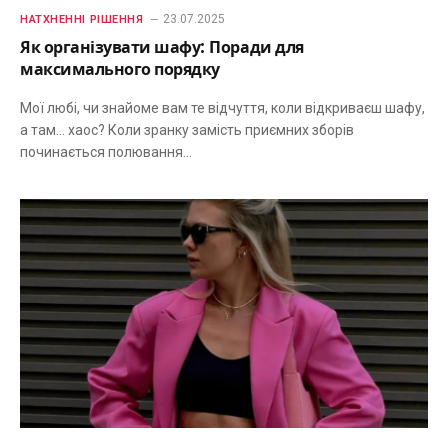
23.07.2025
НАТХНЕННІ РІШЕННЯ
Як організувати шафу: Поради для
максимального порядку
Мої любі, чи знайоме вам те відчуття, коли відкриваєш шафу,
а там… хаос? Коли зранку замість приємних зборів
починається полювання…