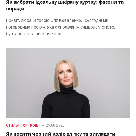
Як вибрати ідеальну шкіряну куртку: фасони та
поради
Привіт, люба! З тобою Оля Коваленко, і сьогодні ми
поговоримо про річ, яка є справжнім символом стилю,
бунтарства та нескінченної…
25.08.2025
СТИЛЬНІ ХИТРОЩІ
Як носити чорний колір влітку та виглядати