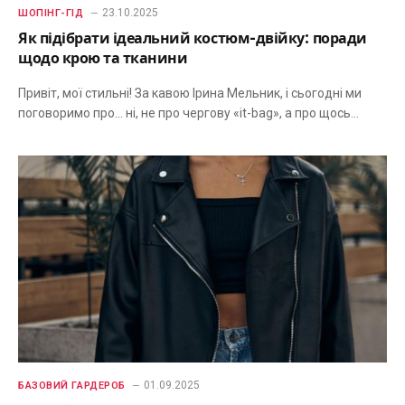
23.10.2025
ШОПІНГ-ГІД
Як підібрати ідеальний костюм-двійку: поради
щодо крою та тканини
Привіт, мої стильні! За кавою Ірина Мельник, і сьогодні ми
поговоримо про… ні, не про чергову «it-bag», а про щось…
01.09.2025
БАЗОВИЙ ГАРДЕРОБ