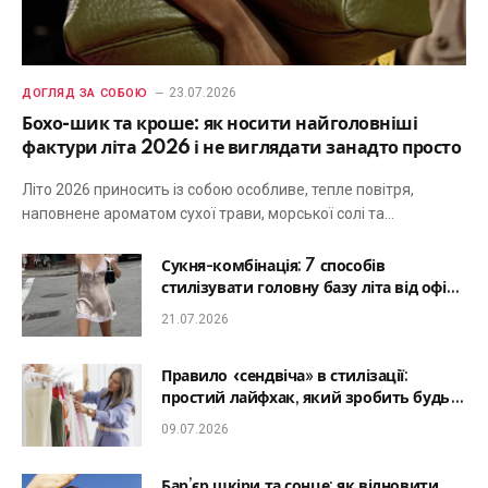
23.07.2026
ДОГЛЯД ЗА СОБОЮ
Бохо-шик та кроше: як носити найголовніші
фактури літа 2026 і не виглядати занадто просто
Літо 2026 приносить із собою особливе, тепле повітря,
наповнене ароматом сухої трави, морської солі та…
Сукня-комбінація: 7 способів
стилізувати головну базу літа від офісу
до романтичної вечері
21.07.2026
Правило «сендвіча» в стилізації:
простий лайфхак, який зробить будь-
який образ гармонійним
09.07.2026
Бар’єр шкіри та сонце: як відновити