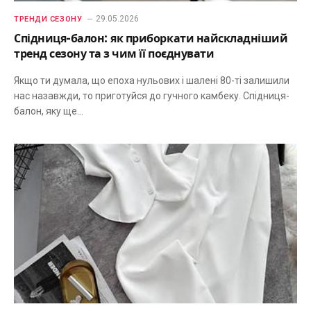
29.05.2026
ТРЕНДИ СЕЗОНУ
Спідниця-балон: як приборкати найскладніший
тренд сезону та з чим її поєднувати
Якщо ти думала, що епоха нульових і шалені 80-ті залишили
нас назавжди, то приготуйся до гучного камбеку. Спідниця-
балон, яку ще…