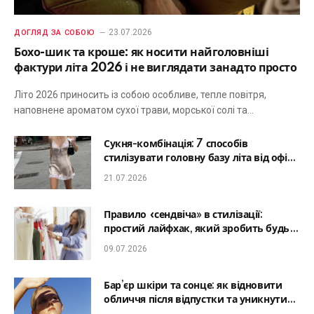
23.07.2026
ДОГЛЯД ЗА СОБОЮ
Бохо-шик та кроше: як носити найголовніші
фактури літа 2026 і не виглядати занадто просто
Літо 2026 приносить із собою особливе, тепле повітря,
наповнене ароматом сухої трави, морської солі та…
Сукня-комбінація: 7 способів
стилізувати головну базу літа від офісу
до романтичної вечері
21.07.2026
Правило «сендвіча» в стилізації:
простий лайфхак, який зробить будь-
який образ гармонійним
09.07.2026
Бар’єр шкіри та сонце: як відновити
обличчя після відпустки та уникнути
фотостаріння