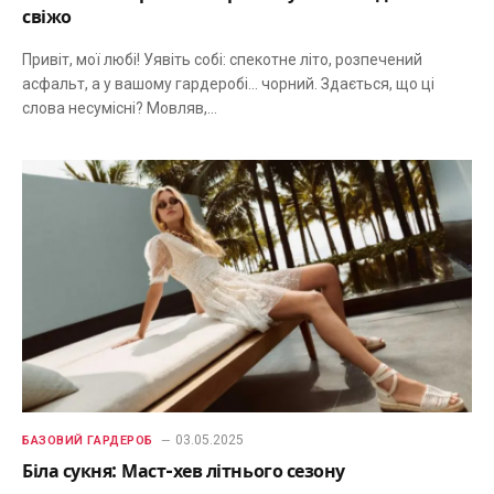
свіжо
Привіт, мої любі! Уявіть собі: спекотне літо, розпечений
асфальт, а у вашому гардеробі… чорний. Здається, що ці
слова несумісні? Мовляв,…
03.05.2025
БАЗОВИЙ ГАРДЕРОБ
Біла сукня: Маст-хев літнього сезону