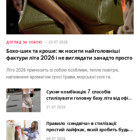
23.07.2026
ДОГЛЯД ЗА СОБОЮ
Бохо-шик та кроше: як носити найголовніші
фактури літа 2026 і не виглядати занадто просто
Літо 2026 приносить із собою особливе, тепле повітря,
наповнене ароматом сухої трави, морської солі та…
Сукня-комбінація: 7 способів
стилізувати головну базу літа від офісу
до романтичної вечері
21.07.2026
Правило «сендвіча» в стилізації:
простий лайфхак, який зробить будь-
який образ гармонійним
09.07.2026