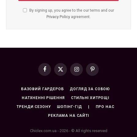
By signing up, you agree to the our terms and our
Privacy Policy
agreement.
Facebook
X
Instagram
Pinterest
(Twitter)
БАЗОВИЙ ГАРДЕРОБ
ДОГЛЯД ЗА СОБОЮ
НАТХНЕННІ РІШЕННЯ
СТИЛЬНІ ХИТРОЩІ
ТРЕНДИ СЕЗОНУ
ШОПІНГ-ГІД
|
ПРО НАС
РЕКЛАМА НА САЙТІ
Chiclex.com.ua - 2026 - © All rights reserved