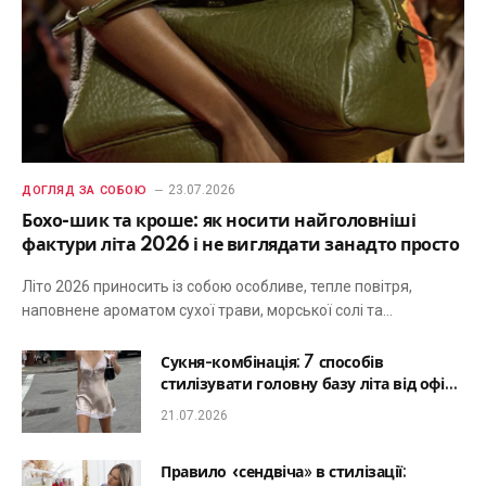
23.07.2026
ДОГЛЯД ЗА СОБОЮ
Бохо-шик та кроше: як носити найголовніші
фактури літа 2026 і не виглядати занадто просто
Літо 2026 приносить із собою особливе, тепле повітря,
наповнене ароматом сухої трави, морської солі та…
Сукня-комбінація: 7 способів
стилізувати головну базу літа від офісу
до романтичної вечері
21.07.2026
Правило «сендвіча» в стилізації: