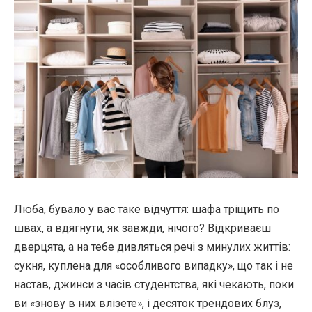
Люба, бувало у вас таке відчуття: шафа тріщить по
швах, а вдягнути, як завжди, нічого? Відкриваєш
дверцята, а на тебе дивляться речі з минулих життів:
сукня, куплена для «особливого випадку», що так і не
настав, джинси з часів студентства, які чекають, поки
ви «знову в них влізете», і десяток трендових блуз,