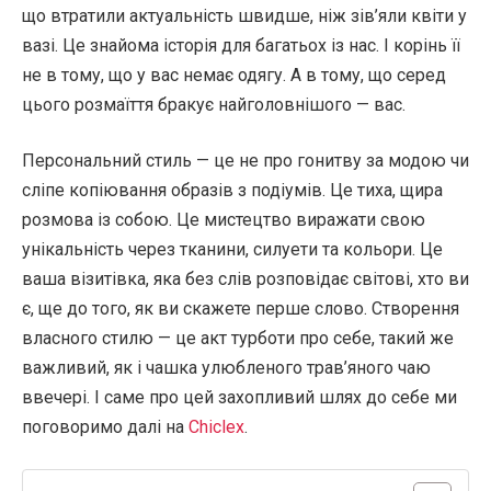
що втратили актуальність швидше, ніж зів’яли квіти у
вазі. Це знайома історія для багатьох із нас. І корінь її
не в тому, що у вас немає одягу. А в тому, що серед
цього розмаїття бракує найголовнішого — вас.
Персональний стиль — це не про гонитву за модою чи
сліпе копіювання образів з подіумів. Це тиха, щира
розмова із собою. Це мистецтво виражати свою
унікальність через тканини, силуети та кольори. Це
ваша візитівка, яка без слів розповідає світові, хто ви
є, ще до того, як ви скажете перше слово. Створення
власного стилю — це акт турботи про себе, такий же
важливий, як і чашка улюбленого трав’яного чаю
ввечері. І саме про цей захопливий шлях до себе ми
поговоримо далі на
Chiclex
.