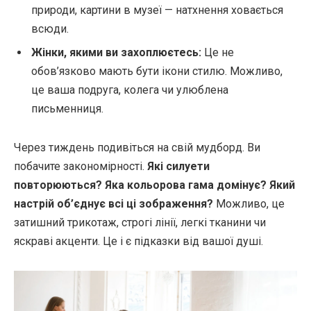
природи, картини в музеї — натхнення ховається
всюди.
Жінки, якими ви захоплюєтесь:
Це не
обов’язково мають бути ікони стилю. Можливо,
це ваша подруга, колега чи улюблена
письменниця.
Через тиждень подивіться на свій мудборд. Ви
побачите закономірності.
Які силуети
повторюються? Яка кольорова гама домінує? Який
настрій об’єднує всі ці зображення?
Можливо, це
затишний трикотаж, строгі лінії, легкі тканини чи
яскраві акценти. Це і є підказки від вашої душі.