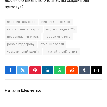
люблячою цікавістю. Хто знає, які скарби вона
приховує?
базовий гардероб
визначення стилю
капсульний гардероб
модні тренди 2025
персональний стиль
поради стиліста
розбір гардеробу
стильні образи
усвідомлений шопінг
як знайти свій стиль
Facebook
Twitter
Pinterest
LinkedIn
WhatsApp
Reddit
Tumblr
Email
Наталія Шевченко