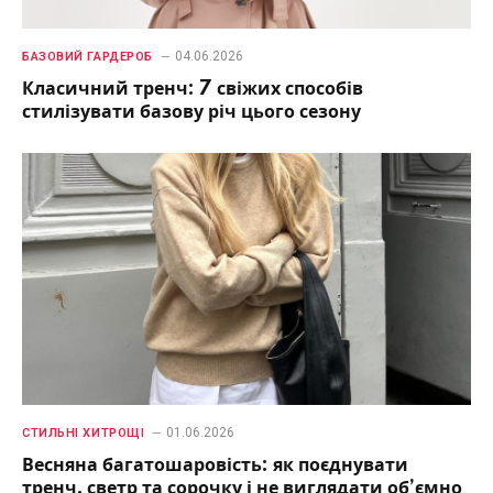
04.06.2026
БАЗОВИЙ ГАРДЕРОБ
Класичний тренч: 7 свіжих способів
стилізувати базову річ цього сезону
01.06.2026
СТИЛЬНІ ХИТРОЩІ
Весняна багатошаровість: як поєднувати
тренч, светр та сорочку і не виглядати об’ємно