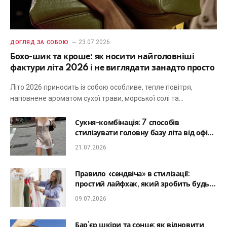
23.07.2026
ДОГЛЯД ЗА СОБОЮ
Бохо-шик та кроше: як носити найголовніші
фактури літа 2026 і не виглядати занадто просто
Літо 2026 приносить із собою особливе, тепле повітря,
наповнене ароматом сухої трави, морської солі та…
Сукня-комбінація: 7 способів
стилізувати головну базу літа від офісу
до романтичної вечері
21.07.2026
Правило «сендвіча» в стилізації:
простий лайфхак, який зробить будь-
який образ гармонійним
09.07.2026
Бар’єр шкіри та сонце: як відновити