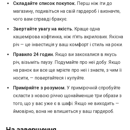
Складайте список покупок.
Перш ніж іти до
магазину, подивіться на свій гардероб і визначте,
чого вам справді бракує.
Звертайте увагу на якість.
Краще одна
кашемірова кофтинка, ніж п’ять акрилових. Якісна
річ — це інвестиція у ваш комфорт і стиль на роки.
Правило 24 годин.
Якщо ви закохалися в якусь
річ, візьміть паузу. Подумайте про неї добу. Якщо
на ранок ви все ще мрієте про неї і знаєте, з чим її
носити, — повертайтеся і купуйте.
Приміряйте з розумом.
У примірочній спробуйте
скласти з новою річчю щонайменше три образи з
того, що у вас уже є в шафі. Якщо не виходить —
ймовірно, вона не впишеться у ваш гардероб.
На завершення…