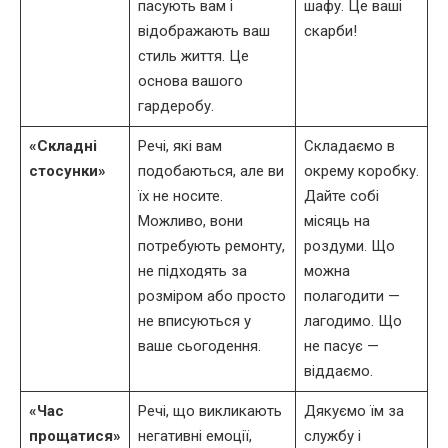
пасують вам і
шафу. Це ваші
відображають ваш
скарби!
стиль життя. Це
основа вашого
гардеробу.
«Складні
Речі, які вам
Складаємо в
стосунки»
подобаються, але ви
окрему коробку.
їх не носите.
Дайте собі
Можливо, вони
місяць на
потребують ремонту,
роздуми. Що
не підходять за
можна
розміром або просто
полагодити —
не вписуються у
лагодимо. Що
ваше сьогодення.
не пасує —
віддаємо.
«Час
Речі, що викликають
Дякуємо їм за
прощатися»
негативні емоції,
службу і