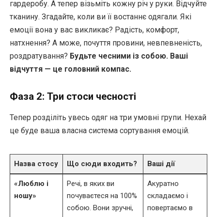
гардеробу. А тепер візьміть кожну річ у руки. Відчуйте
тканину. Згадайте, коли ви її востаннє одягали. Які
емоції вона у вас викликає? Радість, комфорт,
натхнення? А може, почуття провини, невпевненість,
роздратування?
Будьте чесними із собою. Ваші
відчуття — це головний компас.
Фаза 2: Три стоси чесності
Тепер розділіть увесь одяг на три умовні групи. Нехай
це буде ваша власна система сортування емоцій.
Назва стосу
Що сюди входить?
Ваші дії
«Люблю і
Речі, в яких ви
Акуратно
ношу»
почуваєтеся на 100%
складаємо і
собою. Вони зручні,
повертаємо в