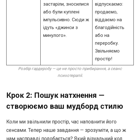
застаріли, зносилися
відпускаємо:
або були куплені
продаємо,
імпульсивно. Сюди ж
віддаємо на
ідуть «джинси з
благодійність
минулого».
або на
переробку.
Звільняємо
простір!
Розбір гардеробу — це не просто прибирання, а сеанс
психотерапії.
Крок 2: Пошук натхнення —
створюємо ваш мудборд стилю
Коли ми звільнили простір, час наповнити його
сенсами. Тепер наше завдання — зрозуміти, а що ж
нам насправді подобається? Який візуальний код