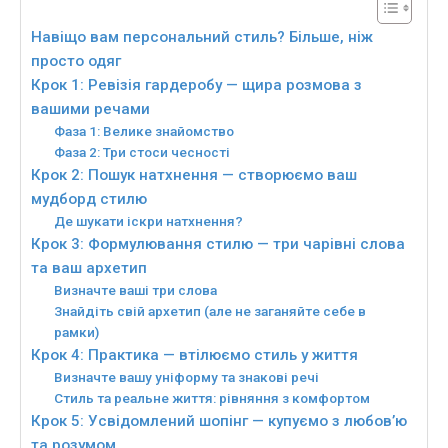
Навіщо вам персональний стиль? Більше, ніж
просто одяг
Крок 1: Ревізія гардеробу — щира розмова з
вашими речами
Фаза 1: Велике знайомство
Фаза 2: Три стоси чесності
Крок 2: Пошук натхнення — створюємо ваш
мудборд стилю
Де шукати іскри натхнення?
Крок 3: Формулювання стилю — три чарівні слова
та ваш архетип
Визначте ваші три слова
Знайдіть свій архетип (але не заганяйте себе в
рамки)
Крок 4: Практика — втілюємо стиль у життя
Визначте вашу уніформу та знакові речі
Стиль та реальне життя: рівняння з комфортом
Крок 5: Усвідомлений шопінг — купуємо з любов’ю
та розумом