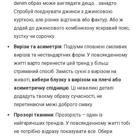
denim образ може виглядати дещо… занадто.
Спробуй поєднувати джинси з джинсовою
курткою, але різних відтінків або фактур. Або ж
додай до джинсового комбінезону яскравий пояс,
хустку чи сорочку.
Вирізи та асиметрія
: Подіуми сповнені сміливих
вирізів та нестандартних форм. У повсякденному
житті варто перенести цей тренд у більш
стриманий спосіб. Замість сукні з вирізом на
животі,
вибери блузку з вирізом на плечі або
асиметричну спідницю
. Ці невеликі деталі
додадуть твоєму образу сучасності, не
перетинаючи межі доброго смаку.
Прозорі тканини
: Прозорість – один із
найгарячіших трендів. У повсякденному житті тобі
не потрібно відразу показувати все. Обери