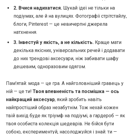
2. Вчися надихатися.
Шукай ідеї не тільки на
подіумах, але й на вулицях. Фотографії стрітстайлу,
блоги, Pinterest — це невичерпні джерела
натхнення.
3. Інвестуй у якість, а не кількість.
Краще мати
декілька якісних, універсальних речей і додавати
до них трендові аксесуари, ніж забивати шафу
дешевим, одноразовим одягом.
Пам’ятай: мода — це гра. А найголовніший гравець у
ній — це ти!
Твоя впевненість та посмішка — ось
найкращий аксесуар
, який зробить навіть
найпростіший образ незабутнім. Тож нехай кожен
твій вихід буде як тріумф на подіумі, а гардероб — як
твоя особиста колекція шедеврів. Не бійся бути
собою, експериментуй, насолоджуйся і знай: ти —