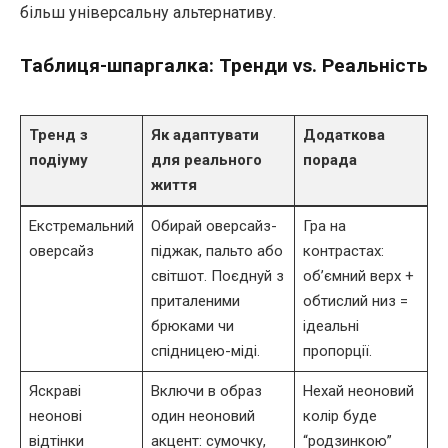
більш універсальну альтернативу.
Таблиця-шпаргалка: Тренди vs. Реальність
Тренд з
Як адаптувати
Додаткова
подіуму
для реального
порада
життя
Екстремальний
Обирай оверсайз-
Гра на
оверсайз
піджак, пальто або
контрастах:
світшот. Поєднуй з
об’ємний верх +
приталеними
обтислий низ =
брюками чи
ідеальні
спідницею-міді.
пропорції.
Яскраві
Включи в образ
Нехай неоновий
неонові
один неоновий
колір буде
відтінки
акцент: сумочку,
“родзинкою”