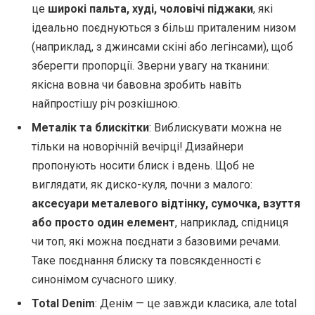
це
широкі пальта, худі, чоловічі піджаки
, які
ідеально поєднуються з більш приталеним низом
(наприклад, з джинсами скіні або легінсами), щоб
зберегти пропорції. Зверни увагу на тканини:
якісна вовна чи бавовна зробить навіть
найпростішу річ розкішною.
Металік та блискітки
: Виблискувати можна не
тільки на новорічній вечірці! Дизайнери
пропонують носити блиск і вдень. Щоб не
виглядати, як диско-куля, почни з малого:
аксесуари металевого відтінку, сумочка, взуття
або просто один елемент
, наприклад, спідниця
чи топ, які можна поєднати з базовими речами.
Таке поєднання блиску та повсякденності є
синонімом сучасного шику.
Total Denim
: Денім — це завжди класика, але total