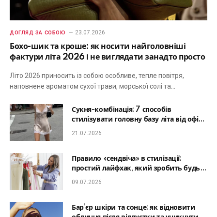
23.07.2026
ДОГЛЯД ЗА СОБОЮ
Бохо-шик та кроше: як носити найголовніші
фактури літа 2026 і не виглядати занадто просто
Літо 2026 приносить із собою особливе, тепле повітря,
наповнене ароматом сухої трави, морської солі та…
Сукня-комбінація: 7 способів
стилізувати головну базу літа від офісу
до романтичної вечері
21.07.2026
Правило «сендвіча» в стилізації:
простий лайфхак, який зробить будь-
який образ гармонійним
09.07.2026
Бар’єр шкіри та сонце: як відновити