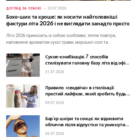
23.07.2026
ДОГЛЯД ЗА СОБОЮ
Бохо-шик та кроше: як носити найголовніші
фактури літа 2026 і не виглядати занадто просто
Літо 2026 приносить із собою особливе, тепле повітря,
наповнене ароматом сухої трави, морської солі та…
Сукня-комбінація: 7 способів
стилізувати головну базу літа від офісу
до романтичної вечері
21.07.2026
Правило «сендвіча» в стилізації:
простий лайфхак, який зробить будь-
який образ гармонійним
09.07.2026
Бар’єр шкіри та сонце: як відновити
обличчя після відпустки та уникнути
фотостаріння
06.07.2026