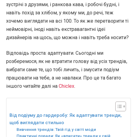
зустрічі з друзями, і ранкова кава, і робочі будні, і
навіть похід за хлібом, у якому ми, до речі, теж
хочемо виглядати на всі 100. То як же перетворити ті
неймовірні, іноді навіть екстравагантні ідеї
дизайнерів на щось, що можна і навіть треба носити?
Відповідь проста: адаптувати. Сьогодні ми
розберемося, як не втратити голову від усіх трендів,
вибрати саме те, що тобі личить, і змусити подіум
працювати на тебе, а не навпаки. Про це та багато
іншого читайте далі на
Chiclex
.
Від подіуму до гардеробу: Як адаптувати тренди,
щоб виглядати стильно
Вивчення трендів: Твій гід у світі моди
Практичні поради: Як «вписати» тренди у свій