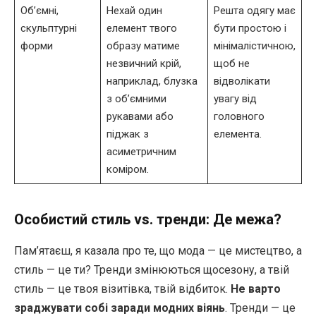
Об’ємні,
Нехай один
Решта одягу має
скульптурні
елемент твого
бути простою і
форми
образу матиме
мінімалістичною,
незвичний крій,
щоб не
наприклад, блузка
відволікати
з об’ємними
увагу від
рукавами або
головного
піджак з
елемента.
асиметричним
коміром.
Особистий стиль vs. тренди: Де межа?
Пам’ятаєш, я казала про те, що мода — це мистецтво, а
стиль — це ти? Тренди змінюються щосезону, а твій
стиль — це твоя візитівка, твій відбиток.
Не варто
зраджувати собі заради модних віянь
. Тренди — це