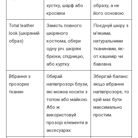
хустку, шарф або
образу, а не
кросівки.
його основою.
Total leather
Замість повного
Поєднуй шкіру з
look (шкіряний
шкіряного
м’якими,
образ)
костюма, обери
натуральними
одну річ: шкіряні
тканинами, як-
брюки, спідницю,
от кашемір чи
або куртку.
бавовна.
Вбрання з
Обирай
Зберігай баланс:
прозорих
напівпрозорі блузи,
якщо вбрання
тканин
які можна носити з
напівпрозоре, то
топом або майкою.
крій має бути
Або ж
максимально
використовуй
простим.
прозорі елементи в
аксесуарах.