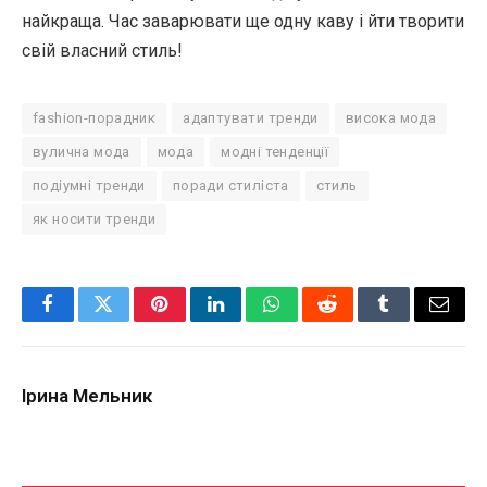
найкраща. Час заварювати ще одну каву і йти творити
свій власний стиль!
fashion-порадник
адаптувати тренди
висока мода
вулична мода
мода
модні тенденції
подіумні тренди
поради стиліста
стиль
як носити тренди
Facebook
Twitter
Pinterest
LinkedIn
WhatsApp
Reddit
Tumblr
Email
Ірина Мельник