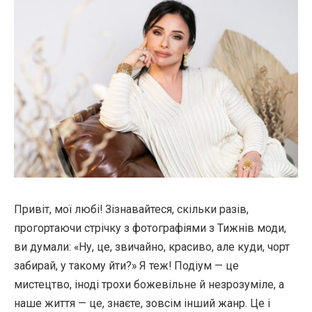
Привіт, мої любі! Зізнавайтеся, скільки разів,
прогортаючи стрічку з фотографіями з Тижнів моди,
ви думали: «Ну, це, звичайно, красиво, але куди, чорт
забирай, у такому йти?» Я теж! Подіум — це
мистецтво, іноді трохи божевільне й незрозуміле, а
наше життя — це, знаєте, зовсім інший жанр. Це і