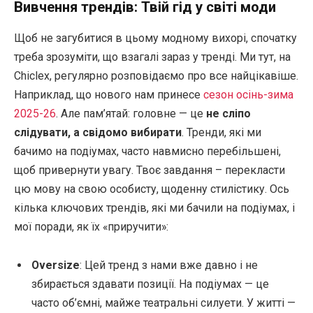
Вивчення трендів: Твій гід у світі моди
Щоб не загубитися в цьому модному вихорі, спочатку
треба зрозуміти, що взагалі зараз у тренді. Ми тут, на
Chiclex, регулярно розповідаємо про все найцікавіше.
Наприклад, що нового нам принесе
сезон осінь-зима
2025-26
. Але пам’ятай: головне — це
не сліпо
слідувати, а свідомо вибирати
. Тренди, які ми
бачимо на подіумах, часто навмисно перебільшені,
щоб привернути увагу. Твоє завдання – перекласти
цю мову на свою особисту, щоденну стилістику. Ось
кілька ключових трендів, які ми бачили на подіумах, і
мої поради, як їх «приручити»:
Oversize
: Цей тренд з нами вже давно і не
збирається здавати позиції. На подіумах — це
часто об’ємні, майже театральні силуети. У житті —