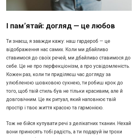
І пам’ятай: догляд — це любов
Ти знаєш, я завжди кажу: наш гардероб — це
відображення нас самих. Коли ми дбайливо
ставимося до своїх речей, ми дбайливо ставимося до
себе. Це не про перфекціонізм, а про усвідомленість.
Кожен раз, коли ти приділяєш час догляду за
улюбленою шовковою сукнею, ти робиш крок до
того, щоб твій стиль був не тільки красивим, але й
довговічним. Це як ритуал, який наповнює твій
простір і твоє життя красою та гармонією.
Тож не бійся купувати речі з делікатних тканин. Нехай
вони приносять тобі радість, а ти подаруй їм трохи