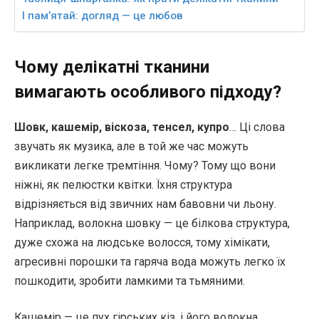
І пам’ятай: догляд — це любов
Чому делікатні тканини
вимагають особливого підходу?
Шовк, кашемір, віскоза, тенсел, купро
… Ці слова
звучать як музика, але в той же час можуть
викликати легке тремтіння. Чому? Тому що вони
ніжні, як пелюстки квітки. Їхня структура
відрізняється від звичних нам бавовни чи льону.
Наприклад, волокна шовку — це білкова структура,
дуже схожа на людське волосся, тому хімікати,
агресивні порошки та гаряча вода можуть легко їх
пошкодити, зробити ламкими та тьмяними.
Кашемір — це пух гірських кіз, і його волокна