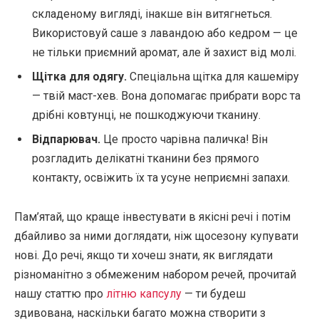
складеному вигляді, інакше він витягнеться.
Використовуй саше з лавандою або кедром — це
не тільки приємний аромат, але й захист від молі.
Щітка для одягу.
Спеціальна щітка для кашеміру
— твій маст-хев. Вона допомагає прибрати ворс та
дрібні ковтунці, не пошкоджуючи тканину.
Відпарювач.
Це просто чарівна паличка! Він
розгладить делікатні тканини без прямого
контакту, освіжить їх та усуне неприємні запахи.
Пам’ятай, що краще інвестувати в якісні речі і потім
дбайливо за ними доглядати, ніж щосезону купувати
нові. До речі, якщо ти хочеш знати, як виглядати
різноманітно з обмеженим набором речей, прочитай
нашу статтю про
літню капсулу
— ти будеш
здивована, наскільки багато можна створити з