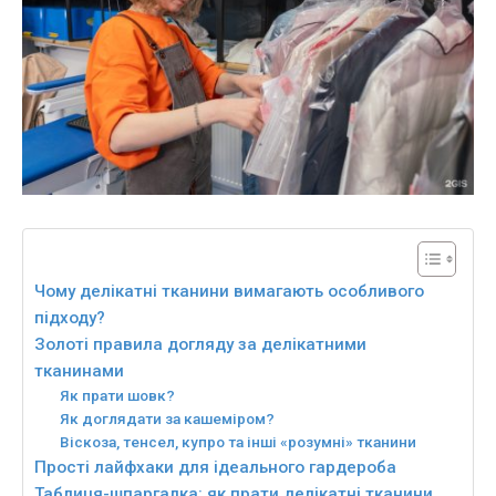
Чому делікатні тканини вимагають особливого
підходу?
Золоті правила догляду за делікатними
тканинами
Як прати шовк?
Як доглядати за кашеміром?
Віскоза, тенсел, купро та інші «розумні» тканини
Прості лайфхаки для ідеального гардероба
Таблиця-шпаргалка: як прати делікатні тканини