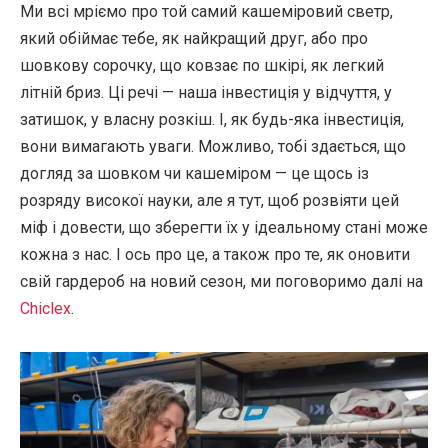
Ми всі мріємо про той самий кашеміровий светр,
який обіймає тебе, як найкращий друг, або про
шовкову сорочку, що ковзає по шкірі, як легкий
літній бриз. Ці речі — наша інвестиція у відчуття, у
затишок, у власну розкіш. І, як будь-яка інвестиція,
вони вимагають уваги. Можливо, тобі здається, що
догляд за шовком чи кашеміром — це щось із
розряду високої науки, але я тут, щоб розвіяти цей
міф і довести, що зберегти їх у ідеальному стані може
кожна з нас. І ось про це, а також про те, як оновити
свій гардероб на новий сезон, ми поговоримо далі на
Chiclex
.