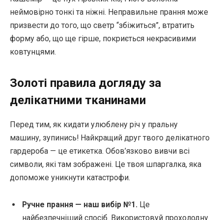
неймовірно тонкі та ніжні. Неправильне прання може
призвести до того, що светр “збіжиться”, втратить
форму або, що ще гірше, покриється некрасивими
ковтунцями.
Золоті правила догляду за
делікатними тканинами
Перед тим, як кидати улюблену річ у пральну
машину, зупинись! Найкращий друг твого делікатного
гардероба — це етикетка. Обов’язково вивчи всі
символи, які там зображені. Це твоя шпаргалка, яка
допоможе уникнути катастрофи.
Ручне прання — наш вибір №1.
Це
найбезпечніший спосіб. Використовуй прохолодну