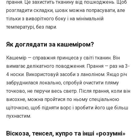
прання. Це захистить тканину від пошкоджень. Щоб
розгладити складки, шовк можна попрасувати, але
тільки з виворітного боку і на мінімальній
температурі, без пари.
Як доглядати за кашеміром?
Кашемір — справжня принцеса у світі тканин. Він
вимагає делікатного поводження. Прання — раз на 3-
4 носки. Використовуй засоби з ланоліном. Якщо річ
забруднилася локально, спробуй очистити пляму
точково, не перучи весь светр. Після прання, коли він
висохне, можна пройтися по ньому спеціальною
щіточкою, щоб підняти ворс і зробити його ще більш
пухнастим.
Віскоза, тенсел, купро та інші «розумні»