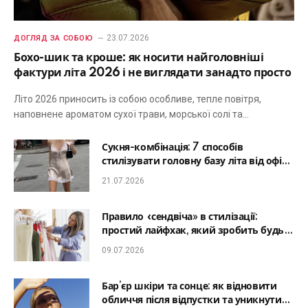
23.07.2026
ДОГЛЯД ЗА СОБОЮ
Бохо-шик та кроше: як носити найголовніші
фактури літа 2026 і не виглядати занадто просто
Літо 2026 приносить із собою особливе, тепле повітря,
наповнене ароматом сухої трави, морської солі та…
Сукня-комбінація: 7 способів
стилізувати головну базу літа від офісу
до романтичної вечері
21.07.2026
Правило «сендвіча» в стилізації:
простий лайфхак, який зробить будь-
який образ гармонійним
09.07.2026
Бар’єр шкіри та сонце: як відновити
обличчя після відпустки та уникнути