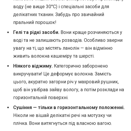
воду (не вище 30°C) і спеціальні засоби для
делікатних тканин. Забудь про звичайний
пральний порошок!
Гелі та рідкі засоби.
Вони краще розчиняються у
воді та не залишають розводів. Особливо зверни
увагу на ті, що містять ланолін — він відмінно
живить волокна кашеміру та шерсті.
Ніякого віджиму.
Категорично заборонено
викручувати! Це деформує волокна. Замість
цього, акуратно загорни річ у махровий рушник,
щоб він увібрав зайву вологу, а потім розклади на
горизонтальній поверхні.
Сушіння — тільки в горизонтальному положенні.
Ніколи не вішай делікатні речі на мотузку чи
плічка. Вони витягнуться під власною вагою.