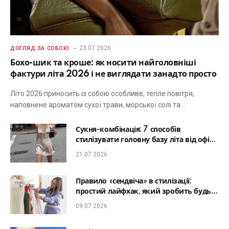
23.07.2026
ДОГЛЯД ЗА СОБОЮ
Бохо-шик та кроше: як носити найголовніші
фактури літа 2026 і не виглядати занадто просто
Літо 2026 приносить із собою особливе, тепле повітря,
наповнене ароматом сухої трави, морської солі та…
Сукня-комбінація: 7 способів
стилізувати головну базу літа від офісу
до романтичної вечері
21.07.2026
Правило «сендвіча» в стилізації:
простий лайфхак, який зробить будь-
який образ гармонійним
09.07.2026