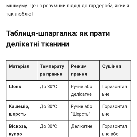
мінімуму. Це і є розумний підхід до гардероба, який я
так люблю!
Таблиця-шпаргалка: як прати
делікатні тканини
Матеріал
Температу
Режим
Сушіння
ра прання
прання
Шовк
До 30°C
Ручне або
Горизонтал
делікатне
ьне
Кашемір,
До 30°C
Ручне або
Горизонтал
шерсть
“Шерсть”
ьне
Віскоза,
До 30°C
Делікатне
Горизонтал
купро
ьне або