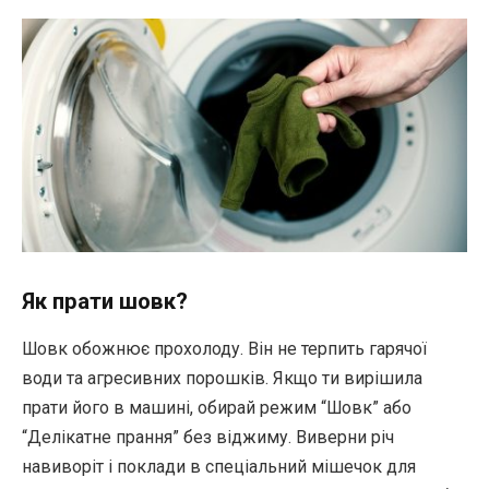
Як прати шовк?
Шовк обожнює прохолоду. Він не терпить гарячої
води та агресивних порошків. Якщо ти вирішила
прати його в машині, обирай режим “Шовк” або
“Делікатне прання” без віджиму. Виверни річ
навиворіт і поклади в спеціальний мішечок для