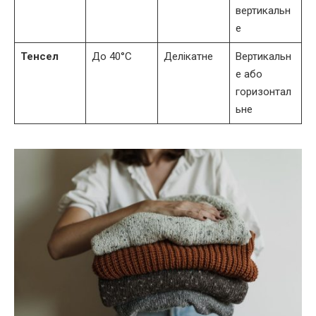
вертикальн
е
Тенсел
До 40°C
Делікатне
Вертикальн
е або
горизонтал
ьне