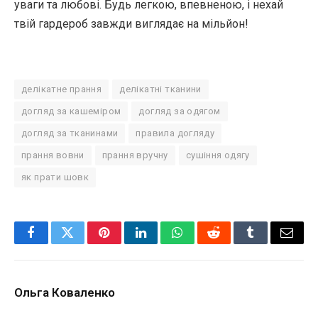
уваги та любові. Будь легкою, впевненою, і нехай
твій гардероб завжди виглядає на мільйон!
делікатне прання
делікатні тканини
догляд за кашеміром
догляд за одягом
догляд за тканинами
правила догляду
прання вовни
прання вручну
сушіння одягу
як прати шовк
Facebook
Twitter
Pinterest
LinkedIn
WhatsApp
Reddit
Tumblr
Email
Ольга Коваленко