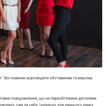
”. Він повинен відповідати обставинам та вашому
товне повідомлення, що не переобтяжене деталями.
говорить сам за себе. Ідеально для раннього ранку.