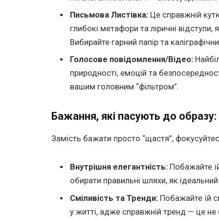
Письмова Листівка:
Це справжній кут
глибокі метафори та ліричні відступи,
Вибирайте гарний папір та каліграфічни
Голосове повідомлення/Відео:
Найбіл
природності, емоцій та безпосередності
вашим головним “фільтром”.
Бажання, які пасують до образу:
Замість бажати просто “щастя”, фокусуйтеся
Внутрішня елегантність:
Побажайте їй
обирати правильні шляхи, як ідеальний 
Сміливість та Тренди:
Побажайте їй см
у житті, адже справжній тренд — це не