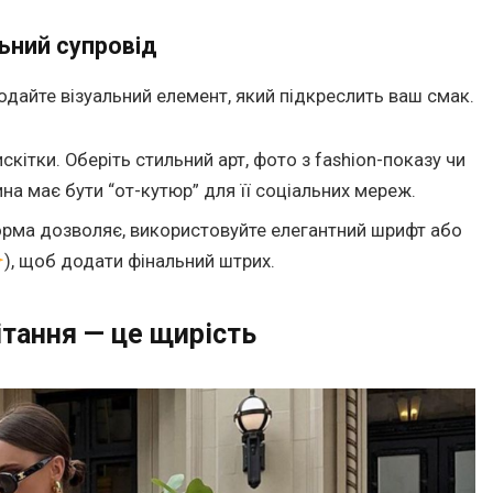
льний супровід
одайте візуальний елемент, який підкреслить ваш смак.
кітки. Оберіть стильний арт, фото з fashion-показу чи
ина має бути “от-кутюр” для її соціальних мереж.
рма дозволяє, використовуйте елегантний шрифт або
), щоб додати фінальний штрих.
тання — це щирість