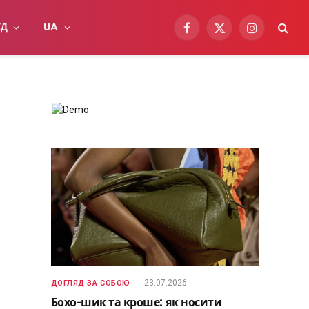
ІД
UA
Facebook
X
Instagram
(Twitter)
23.07.2026
ДОГЛЯД ЗА СОБОЮ
Бохо-шик та кроше: як носити