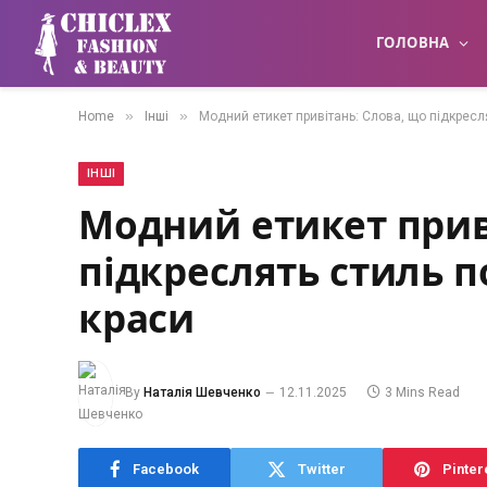
ГОЛОВНА
»
»
Home
Інші
Модний етикет привітань: Слова, що підкресл
ІНШІ
Модний етикет прив
підкреслять стиль п
краси
By
Наталія Шевченко
12.11.2025
3 Mins Read
Facebook
Twitter
Pinter