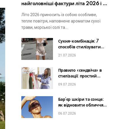
найголовніші фактури літа 2026 і не
виглядати занадто просто
Літо 2026 приносить із собою особливе,
тепле повітря, наповнене ароматом сухої
трави, морської солі та…
Сукня-комбінація: 7
способів стилізувати
головну базу літа від
21.07.2026
офісу до романтичної
вечері
Правило «сендвіча» в
стилізації: простий
лайфхак, який зробить
09.07.2026
будь-який образ
гармонійним
Бар’єр шкіри та сонце:
як відновити обличчя
після відпустки та
06.07.2026
уникнути фотостаріння