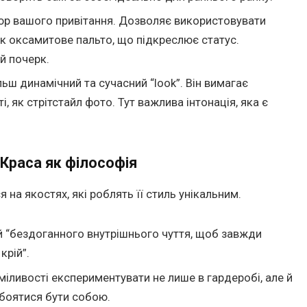
юр вашого привітання. Дозволяє використовувати
 як оксамитове пальто, що підкреслює статус.
й почерк.
ьш динамічний та сучасний “look”. Він вимагає
, як стрітстайл фото. Тут важлива інтонація, яка є
 Краса як філософія
 на якостях, які роблять її стиль унікальним.
 “бездоганного внутрішнього чуття, щоб завжди
крій”.
іливості експериментувати не лише в гардеробі, але й
 боятися бути собою.