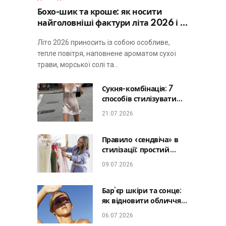
Бохо-шик та кроше: як носити
найголовніші фактури літа 2026 і не
виглядати занадто просто
Літо 2026 приносить із собою особливе,
тепле повітря, наповнене ароматом сухої
трави, морської солі та…
Сукня-комбінація: 7
способів стилізувати
головну базу літа від
21.07.2026
офісу до романтичної
вечері
Правило «сендвіча» в
стилізації: простий
лайфхак, який зробить
09.07.2026
будь-який образ
гармонійним
Бар’єр шкіри та сонце:
як відновити обличчя
після відпустки та
06.07.2026
уникнути фотостаріння