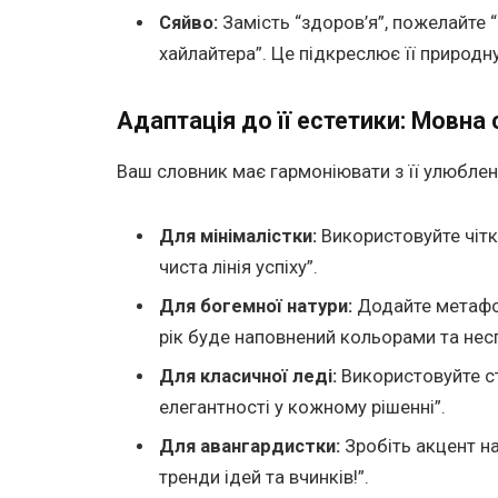
Сяйво:
Замість “здоров’я”, пожелайте 
хайлайтера”. Це підкреслює її природну
Адаптація до її естетики: Мовна 
Ваш словник має гармоніювати з її улюбле
Для мінімалістки:
Використовуйте чіткі
чиста лінія успіху”.
Для богемної натури:
Додайте метафор
рік буде наповнений кольорами та нес
Для класичної леді:
Використовуйте ст
елегантності у кожному рішенні”.
Для авангардистки:
Зробіть акцент на
тренди ідей та вчинків!”.