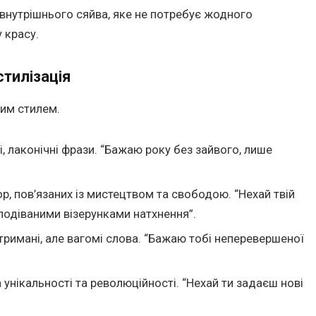
“внутрішнього сяйва, яке не потребує жодного
 красу.
стилізація
ним стилем.
, лаконічні фрази. “Бажаю року без зайвого, лише
, пов’язаних із мистецтвом та свободою. “Нехай твій
подіваними візерунками натхнення”.
римані, але вагомі слова. “Бажаю тобі неперевершеної
 унікальності та революційності. “Нехай ти задаєш нові