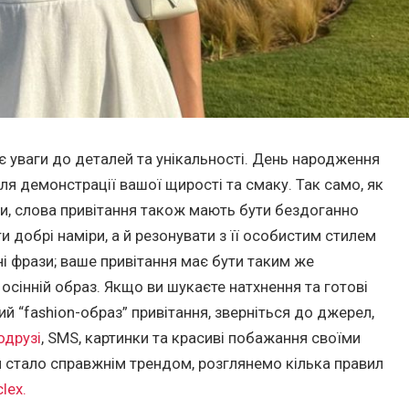
є уваги до деталей та унікальності. День народження
ля демонстрації вашої щирості та смаку. Так само, як
и, слова привітання також мають бути бездоганно
и добрі наміри, а й резонувати з її особистим стилем
ні фрази; ваше привітання має бути таким же
 осінній образ. Якщо ви шукаєте натхнення та готові
й “fashion-образ” привітання, зверніться до джерел,
одрузі
, SMS, картинки та красиві побажання своїми
я стало справжнім трендом, розглянемо кілька правил
clex.