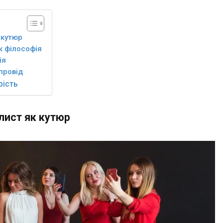
 кутюр
к філософія
ія
упровід
рість
 лист як кутюр