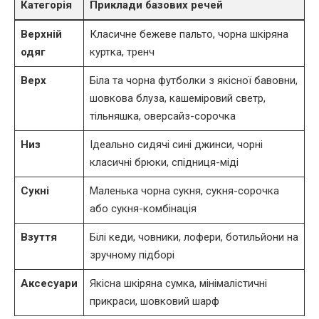
Категорія
Приклади базових речей
Верхній
Класичне бежеве пальто, чорна шкіряна
одяг
куртка, тренч
Верх
Біла та чорна футболки з якісної бавовни,
шовкова блуза, кашеміровий светр,
тільняшка, оверсайз-сорочка
Низ
Ідеально сидячі сині джинси, чорні
класичні брюки, спідниця-міді
Сукні
Маленька чорна сукня, сукня-сорочка
або сукня-комбінація
Взуття
Білі кеди, човники, лофери, ботильйони на
зручному підборі
Аксесуари
Якісна шкіряна сумка, мінімалістичні
прикраси, шовковий шарф