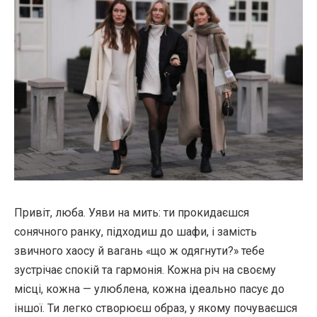
Привіт, люба. Уяви на мить: ти прокидаєшся
сонячного ранку, підходиш до шафи, і замість
звичного хаосу й вагань «що ж одягнути?» тебе
зустрічає спокій та гармонія. Кожна річ на своєму
місці, кожна — улюблена, кожна ідеально пасує до
іншої. Ти легко створюєш образ, у якому почуваєшся