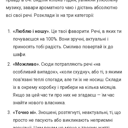
музику, завари ароматного чаю і дістань абсолютно
всі свої речі. Розклади їх на три категорії:
«Люблю і ношу».
Це твої фаворити. Речі, в яких ти
почуваєшся на 100%. Вони зручні, актуальні і
приносять тобі радість. Сміливо повертай їх до
шафи.
«Можливо».
Сюди потрапляють речі «на
особливий випадок», «коли схудну», або ті, з якими
пов’язані теплі спогади, але ти їх не носиш. Склади
їх в окрему коробку і прибери на кілька місяців.
Якщо за цей час ти про них не згадаєш — їм час
знайти нового власника.
«Точно ні».
Зношені, розтягнуті, неактуальні, ті, що
просто не пасують або викликають неприємні
асоціації. Цим речам не місце у твоєму житті.