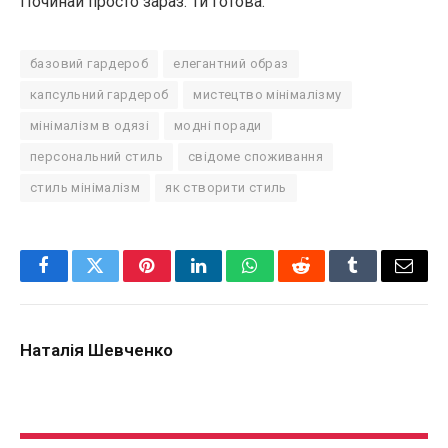
Починай просто зараз. Ти готова.
базовий гардероб
елегантний образ
капсульний гардероб
мистецтво мінімалізму
мінімалізм в одязі
модні поради
персональний стиль
свідоме споживання
стиль мінімалізм
як створити стиль
Facebook
Twitter
Pinterest
LinkedIn
WhatsApp
Reddit
Tumblr
Email
Наталія Шевченко