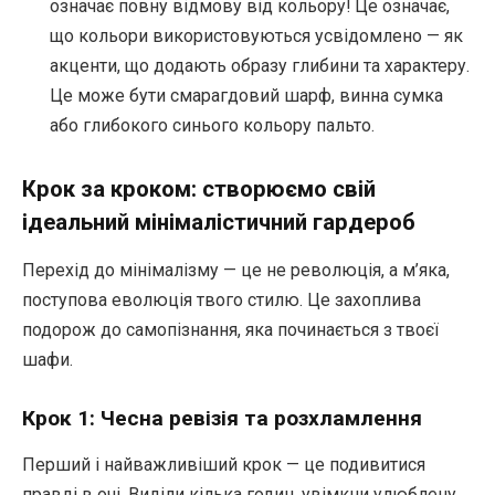
означає повну відмову від кольору! Це означає,
що кольори використовуються усвідомлено — як
акценти, що додають образу глибини та характеру.
Це може бути смарагдовий шарф, винна сумка
або глибокого синього кольору пальто.
Крок за кроком: створюємо свій
ідеальний мінімалістичний гардероб
Перехід до мінімалізму — це не революція, а м’яка,
поступова еволюція твого стилю. Це захоплива
подорож до самопізнання, яка починається з твоєї
шафи.
Крок 1: Чесна ревізія та розхламлення
Перший і найважливіший крок — це подивитися
правді в очі. Виділи кілька годин, увімкни улюблену