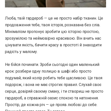
Люба, твій гардероб — це не просто набір тканин. Це
продовження тебе, твоя історія, розказана без слів.
Мінімалізм пропонує зробити цю історію простою,
зрозумілою та неймовірно красивою. Він вчить нас
цінувати якість, бачити красу в простоті й знаходити
радість у малому.
Не бійся починати. Зроби сьогодні один маленький
крок: розбери одну полицю в шафі або просто
подумай, який колір робить тебе щасливою. Це твоя
подорож, і вона не має строгих правил. Слухай своє
серце, довіряй своєму смаку, і ти створиш не просто
гардероб, а справжній оазис спокою та натхнення.
Простір, де кожна річ — це прояв любові до себе.