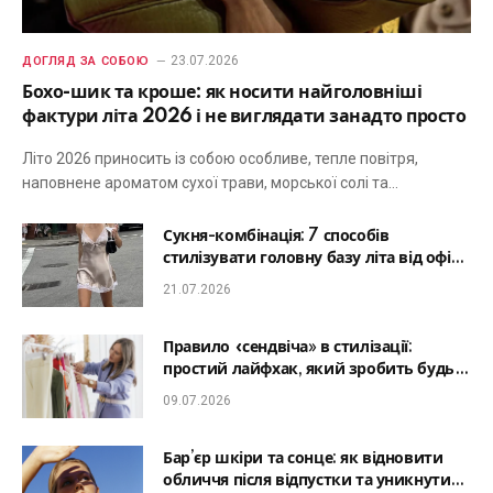
23.07.2026
ДОГЛЯД ЗА СОБОЮ
Бохо-шик та кроше: як носити найголовніші
фактури літа 2026 і не виглядати занадто просто
Літо 2026 приносить із собою особливе, тепле повітря,
наповнене ароматом сухої трави, морської солі та…
Сукня-комбінація: 7 способів
стилізувати головну базу літа від офісу
до романтичної вечері
21.07.2026
Правило «сендвіча» в стилізації:
простий лайфхак, який зробить будь-
який образ гармонійним
09.07.2026
Бар’єр шкіри та сонце: як відновити
обличчя після відпустки та уникнути