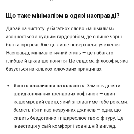
Що таке мінімалізм в одязі насправді?
Давай на чистоту: у багатьох слово «мінімалізм»
асоціюється з нудним гардеробом, де є лише чорні,
білі та сірі речі. Але це лише поверхневе уявлення.
Насправді, мінімалістичний стиль — це набагато
глибше й цікавіше поняття. Це свідома філософія, яка
базується на кількох ключових принципах:
Якість важливіша за кількість.
Замість десяти
швидкоплинних трендових кофтинок — один
кашеміровий светр, який зігріватиме тебе роками.
Замість п’яти пар незручних джинсів — одна, що
сидить бездоганно і підкреслює твою фігуру. Це
інвестиція у свій комфорт і зовнішній вигляд.