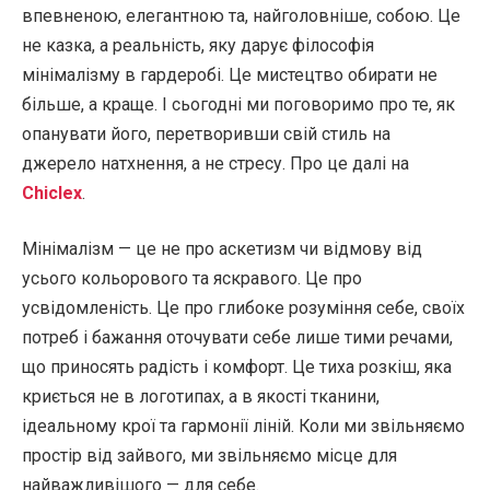
впевненою, елегантною та, найголовніше, собою. Це
не казка, а реальність, яку дарує філософія
мінімалізму в гардеробі. Це мистецтво обирати не
більше, а краще. І сьогодні ми поговоримо про те, як
опанувати його, перетворивши свій стиль на
джерело натхнення, а не стресу. Про це далі на
Chiclex
.
Мінімалізм — це не про аскетизм чи відмову від
усього кольорового та яскравого. Це про
усвідомленість. Це про глибоке розуміння себе, своїх
потреб і бажання оточувати себе лише тими речами,
що приносять радість і комфорт. Це тиха розкіш, яка
криється не в логотипах, а в якості тканини,
ідеальному крої та гармонії ліній. Коли ми звільняємо
простір від зайвого, ми звільняємо місце для
найважливішого — для себе.