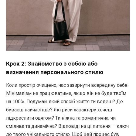
Крок 2: Знайомство з собою або
визначення персонального стилю
Коли простір очищено, час зазирнути всередину себе.
Мінімалізм не працюватиме, якщо він не буде твоїм
на 100%. Подумай, який спосіб життя ти ведеш? Де
буваєш найчастіше? Які риси характеру хочеш
підкреслити одягом? Ти ніжна та романтична, чи
смілива та динамічна? Відповіді на ці питання — ключ
до твого унікального стилю. Щоб цей процес був