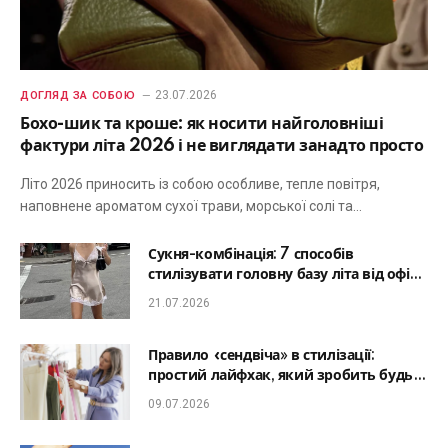
23.07.2026
ДОГЛЯД ЗА СОБОЮ
Бохо-шик та кроше: як носити найголовніші
фактури літа 2026 і не виглядати занадто просто
Літо 2026 приносить із собою особливе, тепле повітря,
наповнене ароматом сухої трави, морської солі та…
Сукня-комбінація: 7 способів
стилізувати головну базу літа від офісу
до романтичної вечері
21.07.2026
Правило «сендвіча» в стилізації:
простий лайфхак, який зробить будь-
який образ гармонійним
09.07.2026