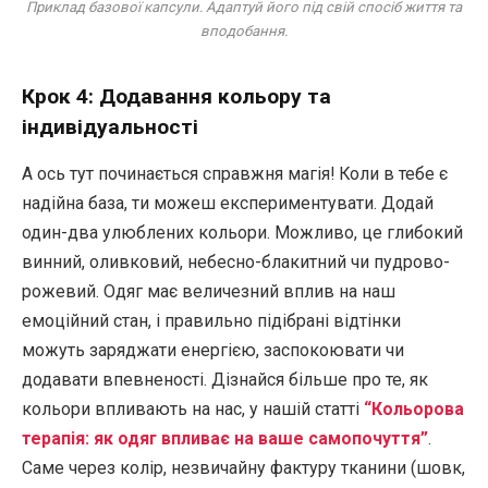
Приклад базової капсули. Адаптуй його під свій спосіб життя та
вподобання.
Крок 4: Додавання кольору та
індивідуальності
А ось тут починається справжня магія! Коли в тебе є
надійна база, ти можеш експериментувати. Додай
один-два улюблених кольори. Можливо, це глибокий
винний, оливковий, небесно-блакитний чи пудрово-
рожевий. Одяг має величезний вплив на наш
емоційний стан, і правильно підібрані відтінки
можуть заряджати енергією, заспокоювати чи
додавати впевненості. Дізнайся більше про те, як
кольори впливають на нас, у нашій статті
“Кольорова
терапія: як одяг впливає на ваше самопочуття”
.
Саме через колір, незвичайну фактуру тканини (шовк,