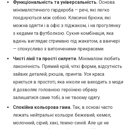
Функціональність та універсальність.
Основа
мінімалістичного гардероба — речі, які легко
поєднуються між собою. Класичні брюки, які
можна одягти і в офіс з піджаком, і на прогулянку
з кедами та футболкою. Сукня-комбінація, яка
вдень виглядає стримано під жакетом, а ввечері
— спокусливо з витонченими прикрасами.
Чисті лінії та прості силуети.
Мінімалізм любить
лаконічність. Прямий крій, чіткі форми, відсутність
зайвих деталей, рюшів, принтів. Уся краса
криється в простоті, яка ніколи не виходить з моди
й дозволяє головною героїнею образу
залишатися саме тобі, а не твоєму одягу.
Спокійна кольорова гама.
Так, в основі часто
лежать нейтральні кольори: бежевий, кемел,
молочний, сірий, хакі, темно-синій. Але це не