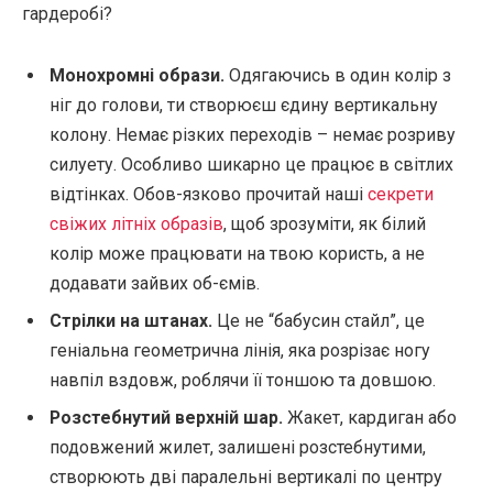
гардеробі?
Монохромні образи.
Одягаючись в один колір з
ніг до голови, ти створюєш єдину вертикальну
колону. Немає різких переходів – немає розриву
силуету. Особливо шикарно це працює в світлих
відтінках. Обов-язково прочитай наші
секрети
свіжих літніх образів
, щоб зрозуміти, як білий
колір може працювати на твою користь, а не
додавати зайвих об-ємів.
Стрілки на штанах.
Це не “бабусин стайл”, це
геніальна геометрична лінія, яка розрізає ногу
навпіл вздовж, роблячи її тоншою та довшою.
Розстебнутий верхній шар.
Жакет, кардиган або
подовжений жилет, залишені розстебнутими,
створюють дві паралельні вертикалі по центру