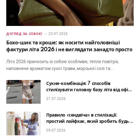
23.07.2026
ДОГЛЯД ЗА СОБОЮ
Бохо-шик та кроше: як носити найголовніші
фактури літа 2026 і не виглядати занадто просто
Літо 2026 приносить із собою особливе, тепле повітря,
наповнене ароматом сухої трави, морської солі та…
Сукня-комбінація: 7 способів
стилізувати головну базу літа від офісу
до романтичної вечері
21.07.2026
Правило «сендвіча» в стилізації:
простий лайфхак, який зробить будь-
який образ гармонійним
09.07.2026