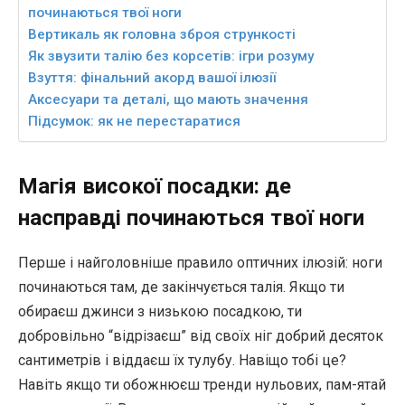
починаються твої ноги
Вертикаль як головна зброя стрункості
Як звузити талію без корсетів: ігри розуму
Взуття: фінальний акорд вашої ілюзії
Аксесуари та деталі, що мають значення
Підсумок: як не перестаратися
Магія високої посадки: де
насправді починаються твої ноги
Перше і найголовніше правило оптичних ілюзій: ноги
починаються там, де закінчується талія. Якщо ти
обираєш джинси з низькою посадкою, ти
добровільно “відрізаєш” від своїх ніг добрий десяток
сантиметрів і віддаєш їх тулубу. Навіщо тобі це?
Навіть якщо ти обожнюєш тренди нульових, пам-ятай