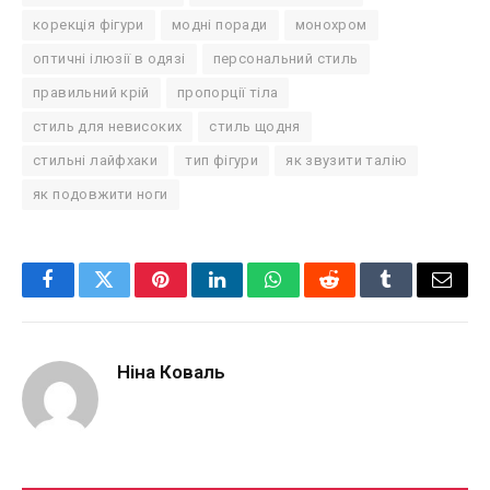
корекція фігури
модні поради
монохром
оптичні ілюзії в одязі
персональний стиль
правильний крій
пропорції тіла
стиль для невисоких
стиль щодня
стильні лайфхаки
тип фігури
як звузити талію
як подовжити ноги
Facebook
Twitter
Pinterest
LinkedIn
WhatsApp
Reddit
Tumblr
Email
Ніна Коваль