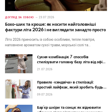
23.07.2026
ДОГЛЯД ЗА СОБОЮ
Бохо-шик та кроше: як носити найголовніші
фактури літа 2026 і не виглядати занадто просто
Літо 2026 приносить із собою особливе, тепле повітря,
наповнене ароматом сухої трави, морської солі та…
Сукня-комбінація: 7 способів
стилізувати головну базу літа від офісу
до романтичної вечері
21.07.2026
Правило «сендвіча» в стилізації:
простий лайфхак, який зробить будь-
який образ гармонійним
09.07.2026
Бар’єр шкіри та сонце: як відновити