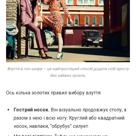
Взуття в тон шкіри – це найпростіший спосіб додати собі зросту
без зайвих зусиль.
Ось кілька золотих правил вибору взуття:
Гострий носок.
Він візуально продовжує стопу, а
разом з нею і всю ногу. Круглий або квадратний
носок, навпаки, “обрубує” силует.