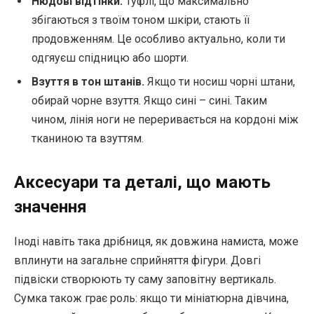
Нюдові відтінки.
Туфлі, що максимально
збігаються з твоїм тоном шкіри, стають її
продовженням. Це особливо актуально, коли ти
одгяуєш спідницю або шорти.
Взуття в тон штанів.
Якщо ти носиш чорні штани,
обирай чорне взуття. Якщо сині – сині. Таким
чином, лінія ноги не переривається на кордоні між
тканиною та взуттям.
Аксесуари та деталі, що мають
значення
Іноді навіть така дрібниця, як довжина намиста, може
вплинути на загальне сприйняття фігури. Довгі
підвіски створюють ту саму заповітну вертикаль.
Сумка також грає роль: якщо ти мініатюрна дівчина,