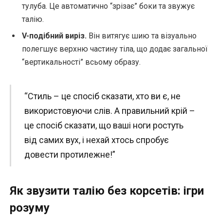
тулуба. Це автоматично “зрізає” боки та звужує
талію.
V-подібний виріз.
Він витягує шию та візуально
полегшує верхню частину тіла, що додає загальної
“вертикальності” всьому образу.
“Стиль – це спосіб сказати, хто ви є, не
використовуючи слів. А правильний крій –
це спосіб сказати, що ваші ноги ростуть
від самих вух, і нехай хтось спробує
довести протилежне!”
Як звузити талію без корсетів: ігри
розуму