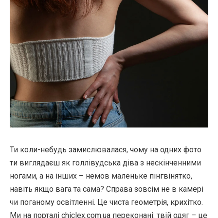
Ти коли-небудь замислювалася, чому на одних фото
ти виглядаєш як голлівудська діва з нескінченними
ногами, а на інших – немов маленьке пінгвінятко,
навіть якщо вага та сама? Справа зовсім не в камері
чи поганому освітленні. Це чиста геометрія, крихітко.
Ми на порталі chiclex.com.ua переконані: твій одяг – це