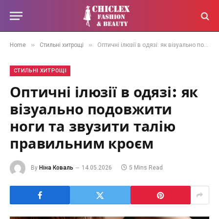
»
»
Home
Стильні хитрощі
Оптичні ілюзії в одязі: як візуально подовжити ноги та звузити талію правильним кроєм
СТИЛЬНІ ХИТРОЩІ
Оптичні ілюзії в одязі: як
візуально подовжити
ноги та звузити талію
правильним кроєм
By
Ніна Коваль
14.05.2026
5 Mins Read