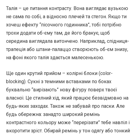
Талія – це питання контрасту. Вона виглядає вузькою
не сама по собі, а відносно плечей та стегон. Якщо ти
хочеш ефекту “пісочного годинника”, тобі потрібно
трохи додати об-єму там, де його бракує, щоб
середина виглядала витончено. Наприклад, спідниця-
трапеція або штани-палаццо створюють об-єм знизу,
на фоні якого талія здається малесенькою.
Ще один крутий прийом – колірні блоки (color-
blocking). Сукні з темними вставками по боках
буквально “вирізають” нову фігуру поверх твоєї
власної. Це стилний хід, який працює безвідмовно на
будь-яких заходах. Також не забувай про паски. Але
будь обережна: занадто широкий ремінь
контрастного кольору може “перерізати” тебе навпіл і
вкоротити зріст. Обирай ремінь у тон одягу або тонкий