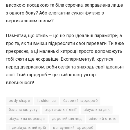
високою посадкою та біла сорочка, заправлена лише
з одного боку? Або елегантна сукня-футляр з
вертикальним швом?
Пам-ятай, що стиль – це не про ідеальні параметри, а
про те, як ти вмієш підкреслити свої переваги. Ти вже
прекрасна, а ці маленькі хитрощі просто допоможуть
тобі сяяти ще яскравіше. Експериментуй, крутися
перед дзеркалом, роби селфі та знаходь свої ідеальні
лінії. Твій гардероб – це твій конструктор
впевненості!
body shape
fashion ua
базовий гардероб
баланс силуету
вертикальні лінії
візуальна днк
візуальна корекція
дорогий вигляд
жіночий стиль
індивідуальний крій
капсульний гардероб