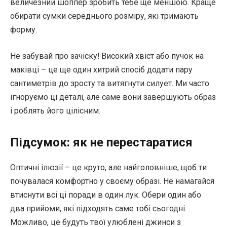
величезний шоппер зробить тебе ще меншою. Краще
обирати сумки середнього розміру, які тримають
форму.
Не забувай про зачіску! Високий хвіст або пучок на
маківці – це ще один хитрий спосіб додати пару
сантиметрів до зросту та витягнути силует. Ми часто
ігноруємо ці деталі, але саме вони завершують образ
і роблять його цілісним.
Підсумок: як не перестаратися
Оптичні ілюзії – це круто, але найголовніше, щоб ти
почувалася комфортно у своєму образі. Не намагайся
втиснути всі ці поради в один лук. Обери один або
два прийоми, які підходять саме тобі сьогодні.
Можливо, це будуть твої улюблені джинси з