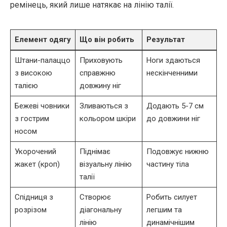
ремінець, який лише натякає на лінію талії.
Елемент одягу
Що він робить
Результат
Штани-палаццо
Приховують
Ноги здаються
з високою
справжню
нескінченними
талією
довжину ніг
Бежеві човники
Зливаються з
Додають 5-7 см
з гострим
кольором шкіри
до довжини ніг
носом
Укорочений
Піднімає
Подовжує нижню
жакет (кроп)
візуальну лінію
частину тіла
талії
Спідниця з
Створює
Робить силует
розрізом
діагональну
легшим та
лінію
динамічнішим