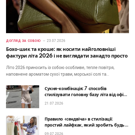
23.07.2026
ДОГЛЯД ЗА СОБОЮ
Бохо-шик та кроше: як носити найголовніші
фактури літа 2026 і не виглядати занадто просто
Літо 2026 приносить із собою особливе, тепле повітря,
наповнене ароматом сухої трави, морської солі та…
Сукня-комбінація: 7 способів
стилізувати головну базу літа від офісу
до романтичної вечері
21.07.2026
Правило «сендвіча» в стилізації:
простий лайфхак, який зробить будь-
який образ гармонійним
09.07.2026