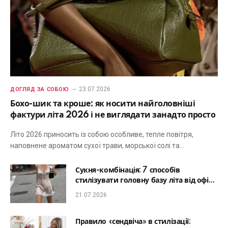
23.07.2026
ДОГЛЯД ЗА СОБОЮ
Бохо-шик та кроше: як носити найголовніші
фактури літа 2026 і не виглядати занадто просто
Літо 2026 приносить із собою особливе, тепле повітря,
наповнене ароматом сухої трави, морської солі та…
Сукня-комбінація: 7 способів
стилізувати головну базу літа від офісу
до романтичної вечері
21.07.2026
Правило «сендвіча» в стилізації: