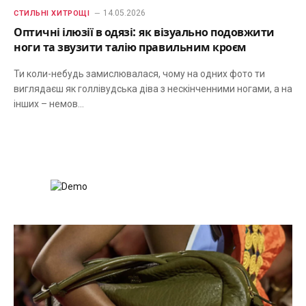
14.05.2026
СТИЛЬНІ ХИТРОЩІ
Оптичні ілюзії в одязі: як візуально подовжити
ноги та звузити талію правильним кроєм
Ти коли-небудь замислювалася, чому на одних фото ти
виглядаєш як голлівудська діва з нескінченними ногами, а на
інших – немов…