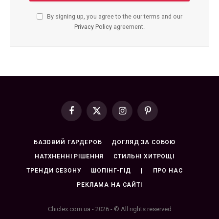
By signing up, you agree to the our terms and our
Privacy Policy
agreement.
Facebook
X
Instagram
Pinterest
(Twitter)
БАЗОВИЙ ГАРДЕРОБ
ДОГЛЯД ЗА СОБОЮ
НАТХНЕННІ РІШЕННЯ
СТИЛЬНІ ХИТРОЩІ
ТРЕНДИ СЕЗОНУ
ШОПІНГ-ГІД
|
ПРО НАС
РЕКЛАМА НА САЙТІ
Chiclex.com.ua - 2026 - © All rights reserved