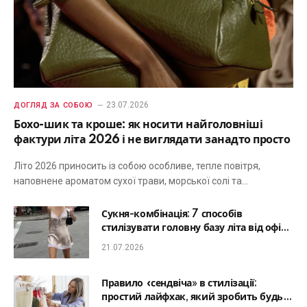
23.07.2026
ДОГЛЯД ЗА СОБОЮ
Бохо-шик та кроше: як носити найголовніші
фактури літа 2026 і не виглядати занадто просто
Літо 2026 приносить із собою особливе, тепле повітря,
наповнене ароматом сухої трави, морської солі та…
Сукня-комбінація: 7 способів
стилізувати головну базу літа від офісу
до романтичної вечері
21.07.2026
Правило «сендвіча» в стилізації:
простий лайфхак, який зробить будь-