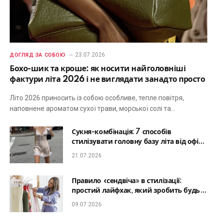
23.07.2026
ДОГЛЯД ЗА СОБОЮ
Бохо-шик та кроше: як носити найголовніші
фактури літа 2026 і не виглядати занадто просто
Літо 2026 приносить із собою особливе, тепле повітря,
наповнене ароматом сухої трави, морської солі та…
Сукня-комбінація: 7 способів
стилізувати головну базу літа від офісу
до романтичної вечері
21.07.2026
Правило «сендвіча» в стилізації:
простий лайфхак, який зробить будь-
який образ гармонійним
09.07.2026