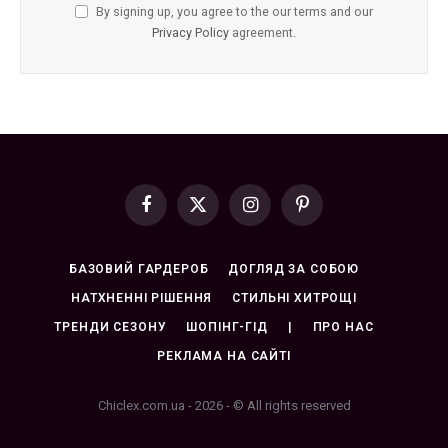
By signing up, you agree to the our terms and our
Privacy Policy
agreement.
Facebook
X
Instagram
Pinterest
(Twitter)
БАЗОВИЙ ГАРДЕРОБ
ДОГЛЯД ЗА СОБОЮ
НАТХНЕННІ РІШЕННЯ
СТИЛЬНІ ХИТРОЩІ
ТРЕНДИ СЕЗОНУ
ШОПІНГ-ГІД
|
ПРО НАС
РЕКЛАМА НА САЙТІ
Chiclex.com.ua - 2026 - © All rights reserved