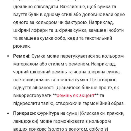
ідеально співпадати. Важливіше, щоб сумка та
взуття були в одному стилі або доповнювали одне
одного за кольором чи фактурою. Наприклад,
шкіряні лофери та шкіряна сумка, замшеві чоботи
та замшева сумка-хобо, кеди та текстильний
рюкзак.
Ремені:
Сумка може перегукуватися за кольором,
матеріалом або стилем з ременем. Наприклад,
чорний шкіряний ремінь та чорна шкіряна сумка,
плетений ремінь та плетена сумка. Це створює
відчуття зібраності. Дізнайтеся більше про те, як
використовувати **
ремінь як акцент
** та
підкреслити талію, створюючи гармонійний образ.
Прикраси:
Фурнітура на сумці (блискавки, пряжки,
ланцюжки) може гармоніювати з кольором
ваших прикрас (золото з золотом, срібло зі