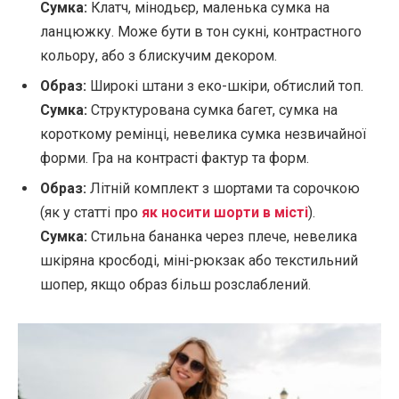
Сумка:
Клатч, мінодьєр, маленька сумка на
ланцюжку. Може бути в тон сукні, контрастного
кольору, або з блискучим декором.
Образ:
Широкі штани з еко-шкіри, обтислий топ.
Сумка:
Структурована сумка багет, сумка на
короткому ремінці, невелика сумка незвичайної
форми. Гра на контрасті фактур та форм.
Образ:
Літній комплект з шортами та сорочкою
(як у статті про
як носити шорти в місті
).
Сумка:
Стильна бананка через плече, невелика
шкіряна кросбоді, міні-рюкзак або текстильний
шопер, якщо образ більш розслаблений.