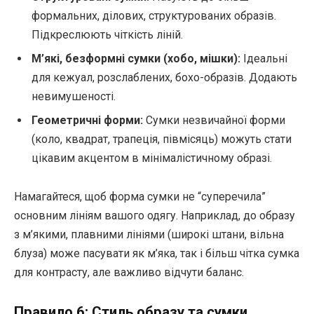
формальних, ділових, структурованих образів.
Підкреслюють чіткість ліній.
М’які, безформні сумки (хобо, мішки):
Ідеальні
для кежуал, розслаблених, бохо-образів. Додають
невимушеності.
Геометричні форми:
Сумки незвичайної форми
(коло, квадрат, трапеція, півмісяць) можуть стати
цікавим акцентом в мінімалістичному образі.
Намагайтеся, щоб форма сумки не “суперечила”
основним лініям вашого одягу. Наприклад, до образу
з м’якими, плавними лініями (широкі штани, вільна
блуза) може пасувати як м’яка, так і більш чітка сумка
для контрасту, але важливо відчути баланс.
Правило 6: Стиль образу та сумки