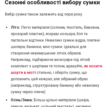
Сезонні особливості вибору сумки
Вибір сумки також залежить від пори року.
Літо:
Легкі матеріали (солома, текстиль, бавовна,
прозорий пластик), яскраві кольори, білі та
пастельні відтінки. Невеликі сумки-відра, плетені
шопери, бананки, міні-сумки. Ідеальні для
створення невимушених літніх образів.
Наприклад, підбираючи аксесуари під літній
комплект з шортами та топом, врахуйте,
як носити
шорти в місті
стильно, і оберіть сумку, що
доповнить цей кежуал, але зібраний образ
(наприклад, структуровану бананку або невелику
сумку через плече).
Осінь/Зима:
Більш щільні матеріали (шкіра,
замша, вельвет, щільний текстиль), насичені