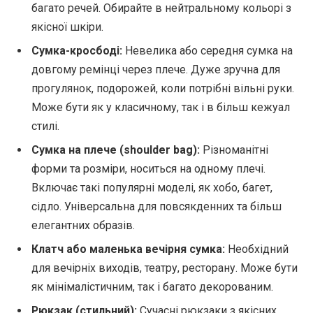
багато речей. Обирайте в нейтральному кольорі з
якісної шкіри.
Сумка-кросбоді:
Невелика або середня сумка на
довгому ремінці через плече. Дуже зручна для
прогулянок, подорожей, коли потрібні вільні руки.
Може бути як у класичному, так і в більш кежуал
стилі.
Сумка на плече (shoulder bag):
Різноманітні
форми та розміри, носиться на одному плечі.
Включає такі популярні моделі, як хобо, багет,
сідло. Універсальна для повсякденних та більш
елегантних образів.
Клатч або маленька вечірня сумка:
Необхідний
для вечірніх виходів, театру, ресторану. Може бути
як мінімалістичним, так і багато декорованим.
Рюкзак (стильний):
Сучасні рюкзаки з якісних