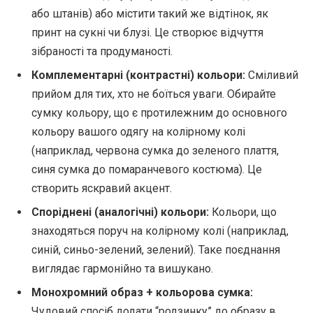
або штанів) або містити такий же відтінок, як
принт на сукні чи блузі. Це створює відчуття
зібраності та продуманості.
Комплементарні (контрастні) кольори:
Сміливий
прийом для тих, хто не боїться уваги. Обирайте
сумку кольору, що є протилежним до основного
кольору вашого одягу на колірному колі
(наприклад, червона сумка до зеленого плаття,
синя сумка до помаранчевого костюма). Це
створить яскравий акцент.
Споріднені (аналогічні) кольори:
Кольори, що
знаходяться поруч на колірному колі (наприклад,
синій, синьо-зелений, зелений). Таке поєднання
виглядає гармонійно та вишукано.
Монохромний образ + кольорова сумка:
Чудовий спосіб додати “родзинку” до образу в