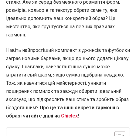
стилю. Але як серед безмежного розмаїття форм,
розмірів, кольорів та текстур обрати саме ту, яка
ідеально доповнить ваш конкретний образ? Це
мистецтво, яке ґрунтується на певних правилах
гармонії.
Навіть найпростіший комплект з джинсів та футболки
заграє новими барвами, якщо до нього додати цікаву
сумку. І навпаки, найелегантніша сукня може
втратити свій шарм, якщо сумка підібрана невдало.
Тож, як навчитися цій майстерності, уникати
поширених помилок та завжди обирати ідеальний
аксесуар, що підкреслить ваш стиль та зробить образ
бездоганним?
Про це та інші секрети гармонії в
образі читайте далі на
Chiclex
!