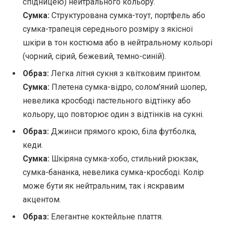
спідницею) нейтрального кольору.
Сумка:
Структурована сумка-тоут, портфель або
сумка-трапеція середнього розміру з якісної
шкіри в тон костюма або в нейтральному кольорі
(чорний, сірий, бежевий, темно-синій).
Образ:
Легка літня сукня з квітковим принтом.
Сумка:
Плетена сумка-відро, солом’яний шопер,
невелика кросбоді пастельного відтінку або
кольору, що повторює один з відтінків на сукні.
Образ:
Джинси прямого крою, біла футболка,
кеди.
Сумка:
Шкіряна сумка-хобо, стильний рюкзак,
сумка-бананка, невелика сумка-кросбоді. Колір
може бути як нейтральним, так і яскравим
акцентом.
Образ:
Елегантне коктейльне плаття.