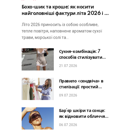
Бохо-шик та кроше: як носити
найголовніші фактури літа 2026 і не
виглядати занадто просто
Літо 2026 приносить із собою особливе,
тепле повітря, наповнене ароматом сухої
трави, морської солі та…
Сукня-комбінація: 7
способів стилізувати
головну базу літа від
21.07.2026
офісу до романтичної
вечері
Правило «сендвіча» в
стилізації: простий
лайфхак, який зробить
09.07.2026
будь-який образ
гармонійним
Бар’єр шкіри та сонце:
як відновити обличчя
після відпустки та
06.07.2026
уникнути фотостаріння