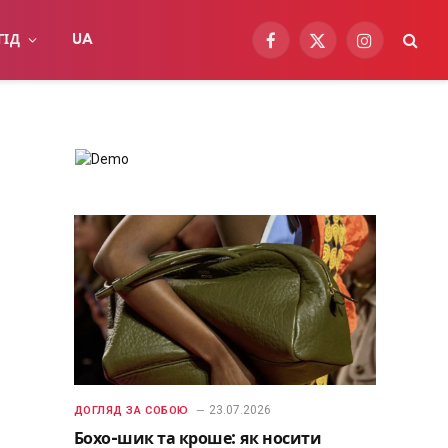
ГІД
UA
Facebook
X
Instagram
(Twitter)
23.07.2026
ДОГЛЯД ЗА СОБОЮ
Бохо-шик та кроше: як носити