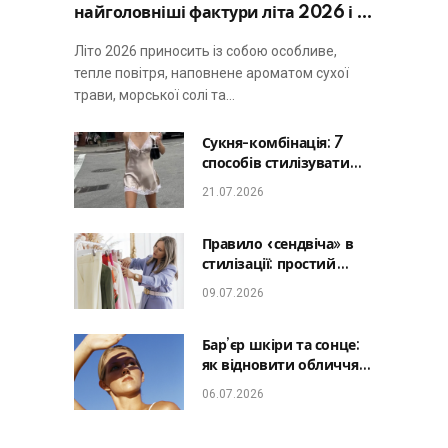
найголовніші фактури літа 2026 і не
виглядати занадто просто
Літо 2026 приносить із собою особливе,
тепле повітря, наповнене ароматом сухої
трави, морської солі та…
Сукня-комбінація: 7
способів стилізувати
головну базу літа від
21.07.2026
офісу до романтичної
вечері
Правило «сендвіча» в
стилізації: простий
лайфхак, який зробить
09.07.2026
будь-який образ
гармонійним
Бар’єр шкіри та сонце:
як відновити обличчя
після відпустки та
06.07.2026
уникнути фотостаріння